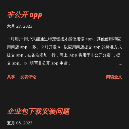
（可能没有），最后还会多上一个非公开 app 审核被拒的部分。
非公开 app
等待只有非公开 app 审核被拒的问题后，再等上两天左右就好
了。 5.审核通过后，会通过邮件发送该 app 的链接，此链接其实
六月 27, 2023
和其他 app 的链接格式一致，并无区别，唯一的区别是该 app
在应用商店搜索不到。
1.对用户 用户只能通过特定链接才能使用该 app，其他使用和应
用商店 app 一致。 2.对开发 a，以应用商店提交 app 的标准方式
提交 app，在备注添加一行，写上“App 将用于非公开分发”，提
交 app。 b, 填写非公开 app 申请，
https://developer.apple.com/contact/request/unlisted-
共享
发表评论
阅读全文
app/ c，等待审核，整个审核过程会比平常审核慢 2-5 个工作
日，后续更新应该会正常。 app分发类型 非公开app ABM App
Store 企业包 app分发类型 非公开app ABM App Store 企业包
是否需要https， 自己搭建托管环境 否，文件托管到 App Store
企业包下载安装问题
否，文件托管到 App Store 否，文件托管到App Store 是，需
要自己托管，需要 https 环境，受信任的 ssl证书 是否可以直接
五月 05, 2023
在 App Store 搜索到 否 否 是 否 是否可以在 App Store 展示