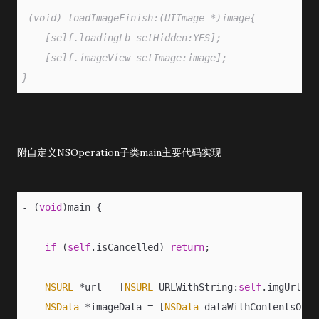
-(void) loadImageFinish:(UIImage *)image{
    [self.loadingLb setHidden:YES];
    [self.imageView setImage:image];
}
附自定义NSOperation子类main主要代码实现
- (
void
)main {
if
 (
self
.isCancelled) 
return
;
NSURL
 *url = [
NSURL
 URLWithString:
self
.imgUrl];
NSData
 *imageData = [
NSData
 dataWithContentsOfUR