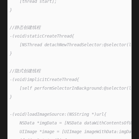
    [thread start];
}
//静态创建线程
-(void)staticCreateThread{
    [NSThread detachNewThreadSelector:@selector(load
}
//隐式创建线程
-(void)implicitCreateThread{
    [self performSelectorInBackground:@selector(load
}
-(void)loadImageSource:(NSString *)url{
    NSData *imgData = [NSData dataWithContentsOfURL:
    UIImage *image = [UIImage imageWithData:imgData]