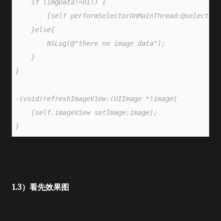
    if (imgData!=nil) {
        [self performSelectorOnMainThread:@selector(
    }else{
        NSLog(@"there no image data");
    }
}
-(void)refreshImageView:(UIImage *)image{
    [self.imageView setImage:image];
}
1.3）看先效果图