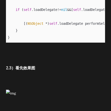
if
 (
self
.loadDelegate!=
nil
&&[
self
.loadDelegate r
        [(
NSObject
 *)
self
.loadDelegate performSelect
    }
}
2.3）看先效果图