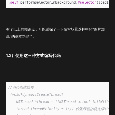
[
self
 performSelectorInBackground:
@selector
(loadImag
有了以上的知识点，可以试探了一下编写场景选择中的“图片加
载”的基本功能了。
1.2）使用这三种方式编写代码
//动态创建线程
-(void)dynamicCreateThread{
    NSThread *thread = [[NSThread alloc] initWithTar
    thread.threadPriority = 1;// 设置线程的优先级(0.0