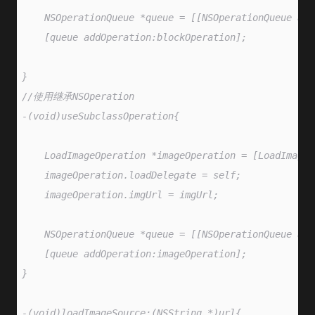
    NSOperationQueue *queue = [[NSOperationQueue all
    [queue addOperation:blockOperation];
}
//使用继承NSOperation
-(void)useSubclassOperation{
    LoadImageOperation *imageOperation = [LoadImageO
    imageOperation.loadDelegate = self;
    imageOperation.imgUrl = imgUrl;
    NSOperationQueue *queue = [[NSOperationQueue all
    [queue addOperation:imageOperation];
}
-(void)loadImageSource:(NSString *)url{