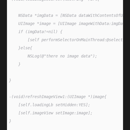
    NSData *imgData = [NSData dataWithContentsOfURL:
    UIImage *image = [UIImage imageWithData:imgData]
    if (imgData!=nil) {
        [self performSelectorOnMainThread:@selector(
    }else{
        NSLog(@"there no image data");
    }
}
-(void)refreshImageView1:(UIImage *)image{
    [self.loadingLb setHidden:YES];
    [self.imageView setImage:image];
}