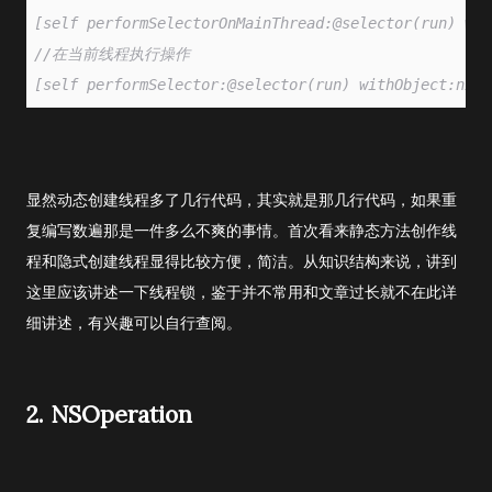
[self performSelectorOnMainThread:@selector(run) wit
//在当前线程执行操作
[self performSelector:@selector(run) withObject:nil]
显然动态创建线程多了几行代码，其实就是那几行代码，如果重
复编写数遍那是一件多么不爽的事情。首次看来静态方法创作线
程和隐式创建线程显得比较方便，简洁。从知识结构来说，讲到
这里应该讲述一下线程锁，鉴于并不常用和文章过长就不在此详
细讲述，有兴趣可以自行查阅。
2. NSOperation