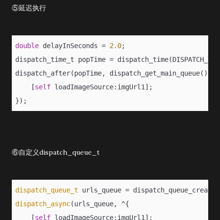
⑤延迟执行
double
 delayInSeconds = 
2.0
;
dispatch_time_t popTime = dispatch_time(DISPATCH_TIM
dispatch_after(popTime, dispatch_get_main_queue(), ^
    [
self
 loadImageSource:imgUrl1];
});
⑥自定义dispatch_queue_t
dispatch_queue_t
 urls_queue = dispatch_queue_create(
dispatch_async
(urls_queue, ^{
    [
self
 loadImageSource:imgUrl1];