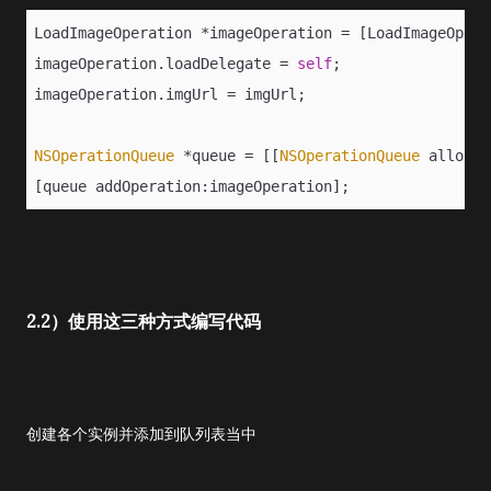
LoadImageOperation *imageOperation = [LoadImageOpera
imageOperation.loadDelegate = 
self
;
imageOperation.imgUrl = imgUrl;
NSOperationQueue
 *queue = [[
NSOperationQueue
 alloc]i
[queue addOperation:imageOperation];
2.2）使用这三种方式编写代码
创建各个实例并添加到队列表当中