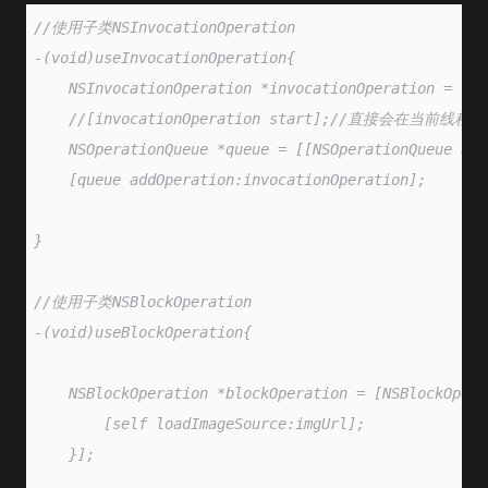
//使用子类NSInvocationOperation
-(void)useInvocationOperation{
    NSInvocationOperation *invocationOperation = [[N
    //[invocationOperation start];//直接会在当前线
    NSOperationQueue *queue = [[NSOperationQueue all
    [queue addOperation:invocationOperation];
}
//使用子类NSBlockOperation
-(void)useBlockOperation{
    NSBlockOperation *blockOperation = [NSBlockOpera
        [self loadImageSource:imgUrl];
    }];