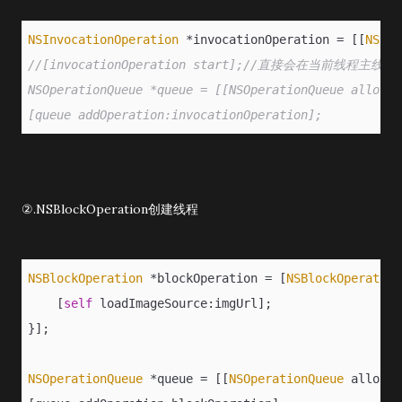
NSInvocationOperation
 *invocationOperation = [[
NSInv
//[invocationOperation start];//直接会在当前线程主线
NSOperationQueue *queue = [[NSOperationQueue alloc]i
[queue addOperation:invocationOperation];
②.NSBlockOperation创建线程
NSBlockOperation
 *blockOperation = [
NSBlockOperation
    [
self
 loadImageSource:imgUrl];
}];
NSOperationQueue
 *queue = [[
NSOperationQueue
 alloc]i