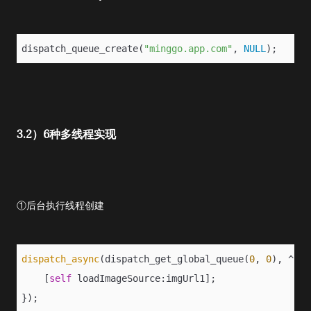
dispatch_queue_create(
"minggo.app.com"
, 
NULL
);
3.2）6种多线程实现
①后台执行线程创建
dispatch_async
(dispatch_get_global_queue(
0
, 
0
), ^{
    [
self
 loadImageSource:imgUrl1];
});