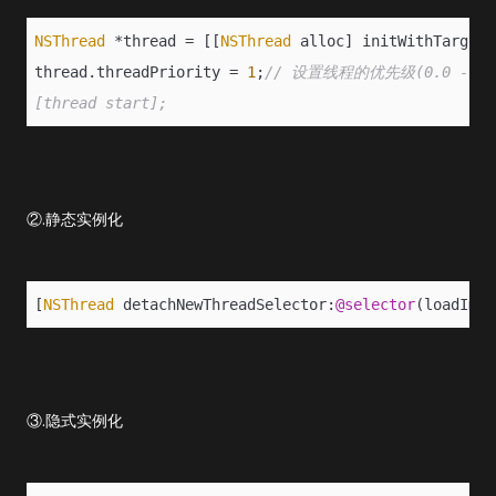
NSThread
 *thread = [[
NSThread
 alloc] initWithTarget:
thread.threadPriority = 
1
;
// 设置线程的优先级(0.0 - 1
[thread start];
②.静态实例化
[
NSThread
 detachNewThreadSelector:
@selector
(loadImag
③.隐式实例化