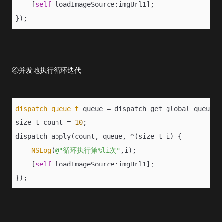
    [
self
 loadImageSource:imgUrl1];
});
④并发地执行循环迭代
dispatch_queue_t
 queue = dispatch_get_global_queue(D
size_t count = 
10
;
dispatch_apply(count, queue, ^(size_t i) {
NSLog
(
@"循环执行第%li次"
,i);
    [
self
 loadImageSource:imgUrl1];
});