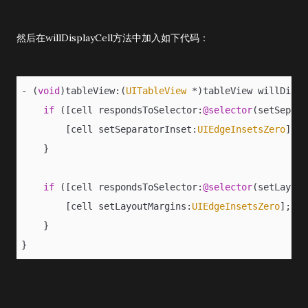
然后在willDisplayCell方法中加入如下代码：
- (
void
)tableView:(
UITableView
 *)tableView willDispl
if
 ([cell respondsToSelector:
@selector
(setSepara
        [cell setSeparatorInset:
UIEdgeInsetsZero
];
    }
if
 ([cell respondsToSelector:
@selector
(setLayout
        [cell setLayoutMargins:
UIEdgeInsetsZero
];
    }
}