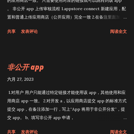
的应用商店一致。 只需要使用对应的链接就可以跳转到该 app
。 非公开 app 上传审核流程 1.appstore connect 新建应用，配
置和普通上传应用商店（公开应用）完全一致 2.在备注里面加上
一行：该 app 属于非公开 app，提交 app 3.去非公开 app 申请
共享
发表评论
阅读全文
链接app 为非公开 app，
https://developer.apple.com/contact/request/unlisted-
app/ 4.审核被拒，有两部分，一个是普通appstore审核被拒
（可能没有），最后还会多上一个非公开 app 审核被拒的部分。
非公开 app
等待只有非公开 app 审核被拒的问题后，再等上两天左右就好
了。 5.审核通过后，会通过邮件发送该 app 的链接，此链接其实
六月 27, 2023
和其他 app 的链接格式一致，并无区别，唯一的区别是该 app
在应用商店搜索不到。
1.对用户 用户只能通过特定链接才能使用该 app，其他使用和应
用商店 app 一致。 2.对开发 a，以应用商店提交 app 的标准方式
提交 app，在备注添加一行，写上“App 将用于非公开分发”，提
交 app。 b, 填写非公开 app 申请，
https://developer.apple.com/contact/request/unlisted-
共享
发表评论
阅读全文