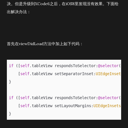
决。但是升级到XCode6之后，在iOS8里发现没有效果。下面给
出解决办法：
首先在viewDidLoad方法中加上如下代码：
if
 ([
self
.tableView respondsToSelector:
@selector
(set
    [
self
.tableView setSeparatorInset:
UIEdgeInsetsZe
}
if
 ([
self
.tableView respondsToSelector:
@selector
(set
    [
self
.tableView setLayoutMargins:
UIEdgeInsetsZer
}