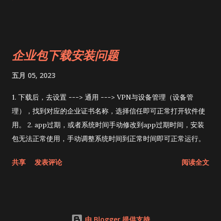
app/ c，等待审核，整个审核过程会比平常审核慢 2-5 个工作
日，后续更新应该会正常。 app分发类型 非公开app ABM App
Store 企业包 app分发类型 非公开app ABM App Store 企业包
是否需要https， 自己搭建托管环境 否，文件托管到 App Store
企业包下载安装问题
否，文件托管到 App Store 否，文件托管到App Store 是，需
要自己托管，需要 https 环境，受信任的 ssl证书 是否可以直接
五月 05, 2023
在 App Store 搜索到 否 否 是 否 是否可以在 App Store 展示
应用信息，包括 在应用信息页面 手动点击更新 是 否 是 不上传
1. 下载后，去设置 ---> 通用 ---> VPN与设备管理（设备管
到App Store无 App Store信息 在应用商店 更新列表点击更新
理），找到对应的企业证书名称，选择信任即可正常打开软件使
是 是 是 否 是否需要手 动更新app 开启App Store的自动更新，
用。 2. app过期，或者系统时间手动修改到app过期时间，安装
就自动更新，否则手动更新 开启App Store的自动更新，就自动
包无法正常使用，手动调整系统时间到正常时间即可正常运行。
更新，否则手动更新，只能点我的头像，更新列表里面去更新 开
共享
发表评论
阅读全文
启App Store的自动更新，就自动更新，否则手动更新 必须去
app 里面 点击更新，或者 去下载页面去 下载最新的app 包是否
会过期 否，只要账号正常 否，只要账号正常 否，只要账号正常
是，包里面有 两个证书，虽 然只打包进一 个证书文件， 但那个
由 Blogger 提供支持